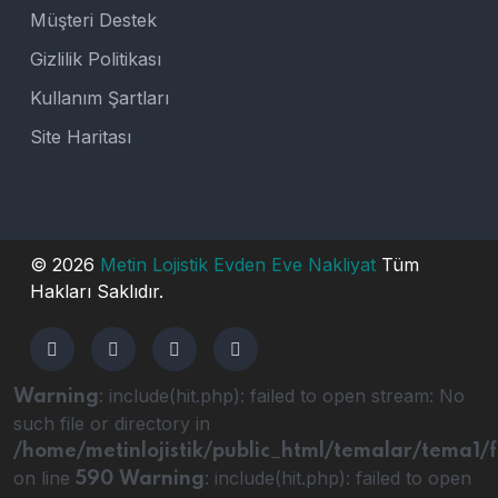
Müşteri Destek
Gizlilik Politikası
Kullanım Şartları
Site Haritası
© 2026
Metin Lojistik
Evden Eve Nakliyat
Tüm
Hakları Saklıdır.
: include(hit.php): failed to open stream: No
Warning
such file or directory in
/home/metinlojistik/public_html/temalar/tema1/
on line
: include(hit.php): failed to open
590
Warning