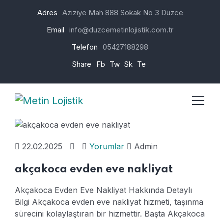
Adres
Aziziye Mah 888 Sokak No 3 Düzce
Email
info@duzcemetinlojistik.com.tr
Telefon
05427188298
Share
Fb
Tw
Sk
Te
22.02.2025
Yorumlar
Admin
akçakoca evden eve nakliyat
Akçakoca Evden Eve Nakliyat Hakkında Detaylı
Bilgi
Akçakoca evden eve nakliyat hizmeti, taşınma
sürecini kolaylaştıran bir hizmettir. Başta Akçakoca