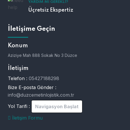
YARDIM MI GEREKLI?
Üçretsiz Ekspertiz
İletişime Geçin
Konum
Aziziye Mah 888 Sokak No 3 Düzce
İletişim
Telefon :
05427188298
Bize E-posta Gönder :
info@duzcemetinlojistik.com.tr
Yol Tarifi :
Navigasyon Başlat
İletişim Formu